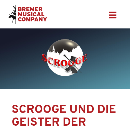
SCROO­GE UND DIE
GEIS­TER DER